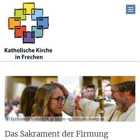
© Erzbistum Köln/PEK @ bilder-erzbistum-koeln.de
Das Sakrament der Firmung